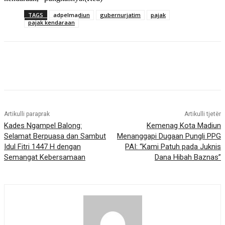
TAGS
adpelmadiun
gubernurjatim
pajak
pajak kendaraan
Artikulli paraprak
Artikulli tjetër
Kades Ngampel Balong:
Kemenag Kota Madiun
Selamat Berpuasa dan Sambut
Menanggapi Dugaan Pungli PPG
Idul Fitri 1447 H dengan
PAI: “Kami Patuh pada Juknis
Semangat Kebersamaan
Dana Hibah Baznas”