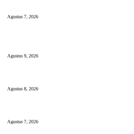
Kapolres Magetan Fasilitasi Dialog Peternak Ayam Petelur, Dorong Penye
Produk Lokal
Agustus 7, 2026
POPULAR POSTS
Dugaan Material Tak Sesuai Spek, PT Roberto South Jaya Klarifikasi, L
Pakem Siap Verifikasi Langsung ke PPK dan Pelaksana Teknis
Agustus 9, 2026
Bangun SDM Berkualitas, BPRS Magetan Gelar Pelatihan Motivasi Berpres
dan Karakter
Agustus 8, 2026
Kapolres Magetan Fasilitasi Dialog Peternak Ayam Petelur, Dorong Penye
Produk Lokal
Agustus 7, 2026
POPULAR CATEGORY