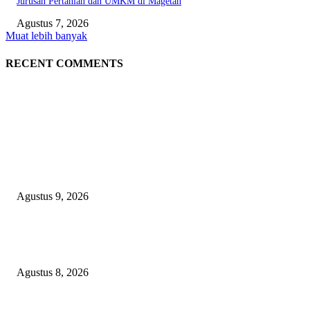
Jurusan Pertanian dan UMKM di Magetan
Agustus 7, 2026
Muat lebih banyak
RECENT COMMENTS
EDITOR PICKS
Dugaan Material Tak Sesuai Spek, PT Roberto South Jaya Klarifikasi, L
Pakem Siap Verifikasi Langsung ke PPK dan Pelaksana Teknis
Agustus 9, 2026
Bangun SDM Berkualitas, BPRS Magetan Gelar Pelatihan Motivasi Berpres
dan Karakter
Agustus 8, 2026