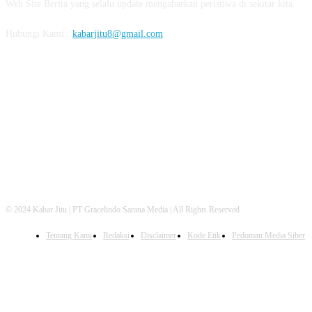
Web Site Berita yang selalu update mengabarkan peristiwa di sekitar kita.
Hubungi Kami :
kabarjitu8@gmail.com
FOLLOW US
© 2024 Kabar Jitu | PT Gracelindo Sarana Media | All Rights Reserved
Tentang Kami
Redaksi
Disclaimer
Kode Etik
Pedoman Media Siber