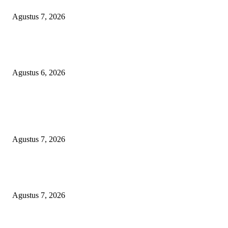
Jurusan Pertanian dan UMKM di Magetan
Agustus 7, 2026
Diduga Material Tak Sesuai Spesifikasi LSM Pakem Soroti Proyek Irigasi
Jejeruk Senilai Rp38 Miliar
Agustus 6, 2026
POPULAR POSTS
Kapolres Magetan Fasilitasi Dialog Peternak Ayam Petelur, Dorong Penye
Produk Lokal
Agustus 7, 2026
Agar Bermanfaat Nyata, DPRD Magetan Fraksi PDI-P Minta UNESA Buk
Jurusan Pertanian dan UMKM di Magetan
Agustus 7, 2026
Diduga Material Tak Sesuai Spesifikasi LSM Pakem Soroti Proyek Irigasi