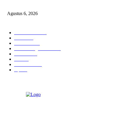
Jejeruk Senilai Rp38 Miliar
Agustus 6, 2026
POPULAR CATEGORY
Berita Umum
377
Hukrim
19
Pendidikan
18
Pilkada Magetan 2024
10
TNI - Polri
9
Politik
8
Pemerintahan
5
Opini
3