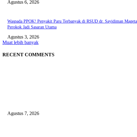
Agustus 6, 2026
Waspada PPOK! Penyakit Paru Terbanyak di RSUD dr. Sayidiman Mageta
Perokok Jadi Sasaran Utama
Agustus 3, 2026
Muat lebih banyak
RECENT COMMENTS
EDITOR PICKS
Kapolres Magetan Fasilitasi Dialog Peternak Ayam Petelur, Dorong Penye
Produk Lokal
Agustus 7, 2026
Agar Bermanfaat Nyata, DPRD Magetan Fraksi PDI-P Minta UNESA Buk