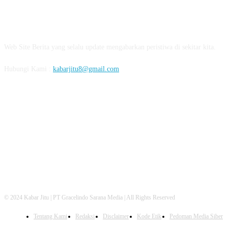
ABOUT US
Web Site Berita yang selalu update mengabarkan peristiwa di sekitar kita.
Hubungi Kami :
kabarjitu8@gmail.com
FOLLOW US
© 2024 Kabar Jitu | PT Gracelindo Sarana Media | All Rights Reserved
Tentang Kami
Redaksi
Disclaimer
Kode Etik
Pedoman Media Siber