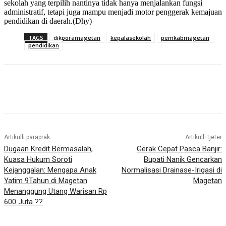
sekolah yang terpilih nantinya tidak hanya menjalankan fungsi
administratif, tetapi juga mampu menjadi motor penggerak kemajuan
pendidikan di daerah.(Dhy)
TAGS
dikporamagetan
kepalasekolah
pemkabmagetan
pendidikan
Artikulli paraprak
Artikulli tjetër
Dugaan Kredit Bermasalah,
Gerak Cepat Pasca Banjir:
Kuasa Hukum Soroti
Bupati Nanik Gencarkan
Kejanggalan: Mengapa Anak
Normalisasi Drainase-Irigasi di
Yatim 9Tahun di Magetan
Magetan
Menanggung Utang Warisan Rp
600 Juta ??