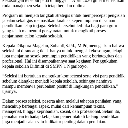
kekosongan tersebut pada 6 hingga 11 April 2026 guna memastikan
roda manajemen sekolah tetap berjalan optimal
Program ini menjadi langkah strategis untuk mempercepat pengisian
jabatan sekaligus memastikan kualitas kepemimpinan di satuan
pendidikan tetap terjaga. Seleksi tersebut terbuka bagi para guru
yang telah memenuhi persyaratan untuk mengikuti proses
penjaringan calon kepala sekolah.
Kepala Dikpora Magetan, Suhardi,S.Pd., M.Pd,menegaskan bahwa
seleksi ini dirancang tidak hanya untuk mengisi kekosongan, tetapi
juga menjaring sosok pemimpin pendidikan yang berintegritas dan
profesional. Hal ini disampaikannya saat kegiatan Penggukuhan
kepala sekolah Difinitif di SMPN 1 Ngariboyo.
“Seleksi ini bertujuan mengukur kompetensi serta visi para pendidik
sebelum diangkat menjadi kepala sekolah, sehingga nantinya
mampu membawa perubahan positif di lingkungan pendidikan,”
ujarnya.
Dalam proses seleksi, peserta akan melalui tahapan penilaian yang
mencakup berbagai aspek, mulai dari kemampuan teknis,
manajerial, hingga kepribadian, sosial, dan profesional. Selain itu,
pemahaman terhadap kebijakan pemerintah di bidang pendidikan
juga menjadi salah satu indikator penting dalam penilaian.