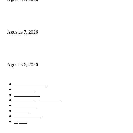
Agar Bermanfaat Nyata, DPRD Magetan Fraksi PDI-P Minta UNESA Buk
Jurusan Pertanian dan UMKM di Magetan
Agustus 7, 2026
Diduga Material Tak Sesuai Spesifikasi LSM Pakem Soroti Proyek Irigasi
Jejeruk Senilai Rp38 Miliar
Agustus 6, 2026
POPULAR CATEGORY
Berita Umum
377
Hukrim
19
Pendidikan
18
Pilkada Magetan 2024
10
TNI - Polri
9
Politik
8
Pemerintahan
5
Opini
3