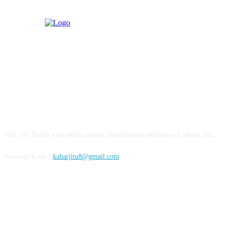
ABOUT US
Web Site Berita yang selalu update mengabarkan peristiwa di sekitar kita.
Hubungi Kami :
kabarjitu8@gmail.com
FOLLOW US