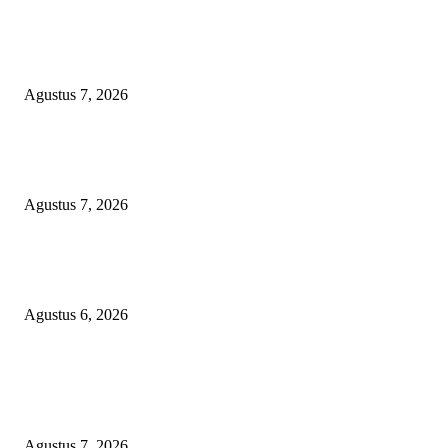
Kapolres Magetan Fasilitasi Dialog Peternak Ayam Petelur, Dorong Penye
Produk Lokal
Agustus 7, 2026
Agar Bermanfaat Nyata, DPRD Magetan Fraksi PDI-P Minta UNESA Buk
Jurusan Pertanian dan UMKM di Magetan
Agustus 7, 2026
Diduga Material Tak Sesuai Spesifikasi LSM Pakem Soroti Proyek Irigasi
Jejeruk Senilai Rp38 Miliar
Agustus 6, 2026
POPULAR POSTS
Kapolres Magetan Fasilitasi Dialog Peternak Ayam Petelur, Dorong Penye
Produk Lokal
Agustus 7, 2026