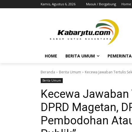
Kamis, Agustus 6, 2026
Masuk / Bergabung
Home
HOME
BERITA UMUM
PEMERINT
Beranda
Berita Umum
Kecewa Jawaban Tertulis Se
Berita Umum
Kecewa Jawaban Te
DPRD Magetan, DP
Pembodohan Ata