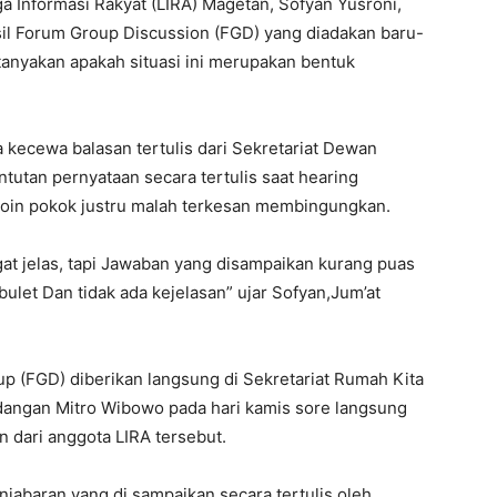
nformasi Rakyat (LIRA) Magetan, Sofyan Yusroni,
l Forum Group Discussion (FGD) yang diadakan baru-
tanyakan apakah situasi ini merupakan bentuk
ecewa balasan tertulis dari Sekretariat Dewan
utan pernyataan secara tertulis saat hearing
poin pokok justru malah terkesan membingungkan.
at jelas, tapi Jawaban yang disampaikan kurang puas
bulet Dan tidak ada kejelasan” ujar Sofyan,Jum’at
up (FGD) diberikan langsung di Sekretariat Rumah Kita
angan Mitro Wibowo pada hari kamis sore langsung
n dari anggota LIRA tersebut.
enjabaran yang di sampaikan secara tertulis oleh