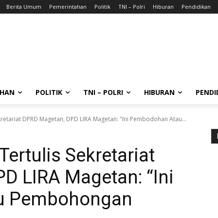
Berita Umum
Pemerintahan
Politik
TNI – Polri
Hiburan
Pendidikan
AHAN
POLITIK
TNI – POLRI
HIBURAN
PENDI
kretariat DPRD Magetan, DPD LIRA Magetan: "Ini Pembodohan Atau...
rtulis Sekretariat
D LIRA Magetan: “Ini
u Pembohongan