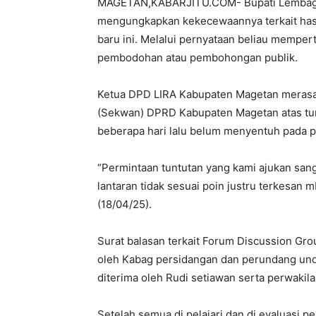
MAGETAN,KABARJITU.COM- Bupati Lembaga I
mengungkapkan kekecewaannya terkait hasi
baru ini. Melalui pernyataan beliau memper
pembodohan atau pembohongan publik.
Ketua DPD LIRA Kabupaten Magetan merasa k
(Sekwan) DPRD Kabupaten Magetan atas tunt
beberapa hari lalu belum menyentuh pada 
“Permintaan tuntutan yang kami ajukan sang
lantaran tidak sesuai poin justru terkesan m
(18/04/25).
Surat balasan terkait Forum Discussion Gro
oleh Kabag persidangan dan perundang und
diterima oleh Rudi setiawan serta perwakila
Setelah semua di pelajari dan di evaluasi p