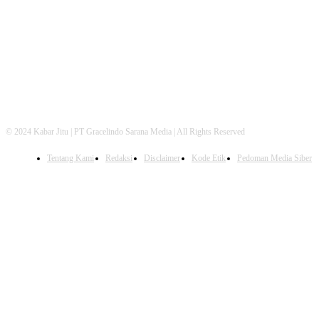
FOLLOW US
© 2024 Kabar Jitu | PT Gracelindo Sarana Media | All Rights Reserved
Tentang Kami
Redaksi
Disclaimer
Kode Etik
Pedoman Media Siber