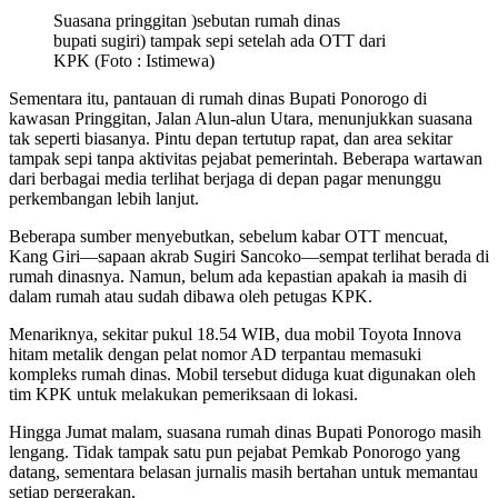
Suasana pringgitan )sebutan rumah dinas
bupati sugiri) tampak sepi setelah ada OTT dari
KPK (Foto : Istimewa)
Sementara itu, pantauan di rumah dinas Bupati Ponorogo di
kawasan Pringgitan, Jalan Alun-alun Utara, menunjukkan suasana
tak seperti biasanya. Pintu depan tertutup rapat, dan area sekitar
tampak sepi tanpa aktivitas pejabat pemerintah. Beberapa wartawan
dari berbagai media terlihat berjaga di depan pagar menunggu
perkembangan lebih lanjut.
Beberapa sumber menyebutkan, sebelum kabar OTT mencuat,
Kang Giri—sapaan akrab Sugiri Sancoko—sempat terlihat berada di
rumah dinasnya. Namun, belum ada kepastian apakah ia masih di
dalam rumah atau sudah dibawa oleh petugas KPK.
Menariknya, sekitar pukul 18.54 WIB, dua mobil Toyota Innova
hitam metalik dengan pelat nomor AD terpantau memasuki
kompleks rumah dinas. Mobil tersebut diduga kuat digunakan oleh
tim KPK untuk melakukan pemeriksaan di lokasi.
Hingga Jumat malam, suasana rumah dinas Bupati Ponorogo masih
lengang. Tidak tampak satu pun pejabat Pemkab Ponorogo yang
datang, sementara belasan jurnalis masih bertahan untuk memantau
setiap pergerakan.