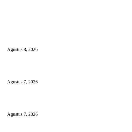
EDITOR PICKS
Bangun SDM Berkualitas, BPRS Magetan Gelar Pelatihan Motivasi Berpres
dan Karakter
Agustus 8, 2026
Kapolres Magetan Fasilitasi Dialog Peternak Ayam Petelur, Dorong Penye
Produk Lokal
Agustus 7, 2026
Agar Bermanfaat Nyata, DPRD Magetan Fraksi PDI-P Minta UNESA Buk
Jurusan Pertanian dan UMKM di Magetan
Agustus 7, 2026
POPULAR POSTS