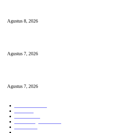
Bangun SDM Berkualitas, BPRS Magetan Gelar Pelatihan Motivasi Berpres
dan Karakter
Agustus 8, 2026
Kapolres Magetan Fasilitasi Dialog Peternak Ayam Petelur, Dorong Penye
Produk Lokal
Agustus 7, 2026
Agar Bermanfaat Nyata, DPRD Magetan Fraksi PDI-P Minta UNESA Buk
Jurusan Pertanian dan UMKM di Magetan
Agustus 7, 2026
POPULAR CATEGORY
Berita Umum
378
Hukrim
19
Pendidikan
18
Pilkada Magetan 2024
10
TNI - Polri
9
Politik
8