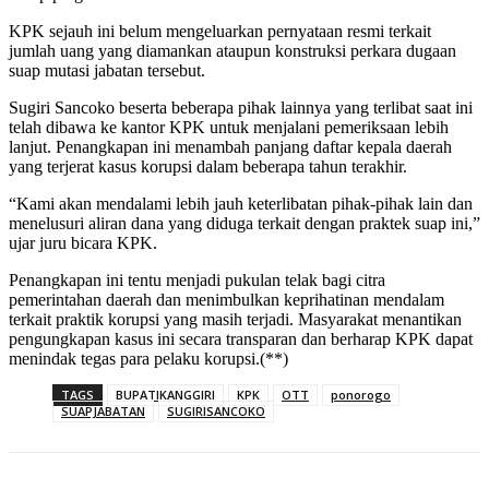
KPK sejauh ini belum mengeluarkan pernyataan resmi terkait
jumlah uang yang diamankan ataupun konstruksi perkara dugaan
suap mutasi jabatan tersebut.
Sugiri Sancoko beserta beberapa pihak lainnya yang terlibat saat ini
telah dibawa ke kantor KPK untuk menjalani pemeriksaan lebih
lanjut. Penangkapan ini menambah panjang daftar kepala daerah
yang terjerat kasus korupsi dalam beberapa tahun terakhir.
“Kami akan mendalami lebih jauh keterlibatan pihak-pihak lain dan
menelusuri aliran dana yang diduga terkait dengan praktek suap ini,”
ujar juru bicara KPK.
Penangkapan ini tentu menjadi pukulan telak bagi citra
pemerintahan daerah dan menimbulkan keprihatinan mendalam
terkait praktik korupsi yang masih terjadi. Masyarakat menantikan
pengungkapan kasus ini secara transparan dan berharap KPK dapat
menindak tegas para pelaku korupsi.(**)
TAGS
BUPATIKANGGIRI
KPK
OTT
ponorogo
SUAPJABATAN
SUGIRISANCOKO