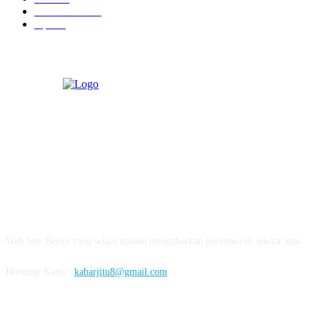
Pemerintahan
5
Opini
3
ABOUT US
Web Site Berita yang selalu update mengabarkan peristiwa di sekitar kita.
Hubungi Kami :
kabarjitu8@gmail.com