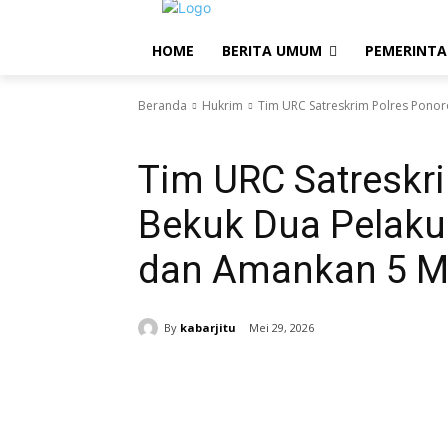
HOME
BERITA UMUM
PEMERINT
Beranda
Hukrim
Tim URC Satreskrim Polres Ponor
Hukrim
Tim URC Satreskr
Bekuk Dua Pelaku
dan Amankan 5 Mo
By
kabarjitu
Mei 29, 2026
Bagikan