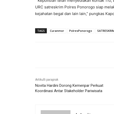
“ Kepolisian telah menyediakan kontak 110
URC satreskrim Polres Ponorogo siap melak
kejahatan begal dan lain lain,” pungkas Kap
TAGS
Curanmor
PolresPonorogo
SATRESKR
Bagikan
Artikulli paraprak
Novita Hardini Dorong Kemenpar Perkuat
Koordinasi Antar Stakeholder Pariwisata