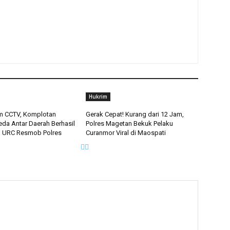
Hukrim
am CCTV, Komplotan
Gerak Cepat! Kurang dari 12 Jam,
eda Antar Daerah Berhasil
Polres Magetan Bekuk Pelaku
m URC Resmob Polres
Curanmor Viral di Maospati