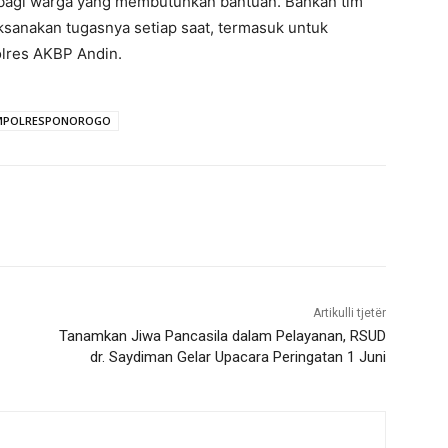
, bagi warga yang membutuhkan bantuan. Bahkan tim
sanakan tugasnya setiap saat, termasuk untuk
olres AKBP Andin.
IMPOLRESPONOROGO
Artikulli tjetër
Tanamkan Jiwa Pancasila dalam Pelayanan, RSUD
dr. Saydiman Gelar Upacara Peringatan 1 Juni