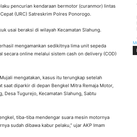
ku pencurian kendaraan bermotor (curanmor) lintas
si Cepat (URC) Satreskrim Polres Ponorogo.
uk usai beraksi di wilayah Kecamatan Slahung.
M
berhasil mengamankan sedikitnya lima unit sepeda
al secara online melalui sistem cash on delivery (COD)
ujali mengatakan, kasus itu terungkap setelah
 saat diparkir di depan Bengkel Mitra Remaja Motor,
g, Desa Tugurejo, Kecamatan Slahung, Sabtu
bengkel, tiba-tiba mendengar suara mesin motornya
ornya sudah dibawa kabur pelaku,” ujar AKP Imam