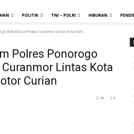
AHAN
POLITIK
TNI – POLRI
HIBURAN
PENDI
ogo Bekuk Dua Pelaku Curanmor Lintas Kota dan...
im Polres Ponorogo
 Curanmor Lintas Kota
tor Curian
79
0