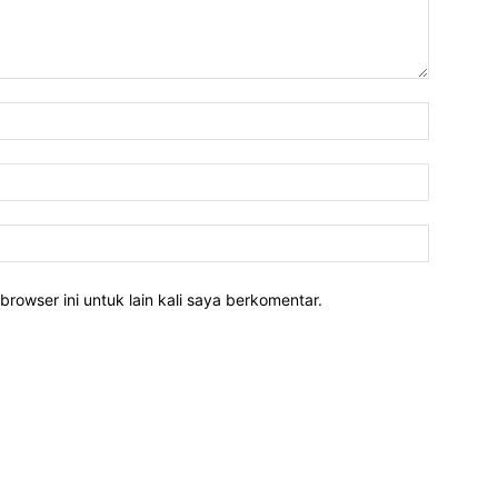
Nama:*
Email:*
Website:
rowser ini untuk lain kali saya berkomentar.
POPULAR POSTS
P