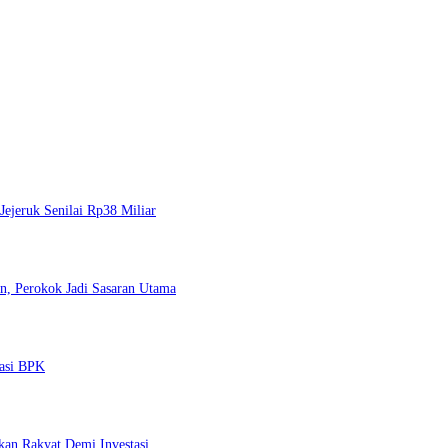
Jejeruk Senilai Rp38 Miliar
, Perokok Jadi Sasaran Utama
dasi BPK
an Rakyat Demi Investasi