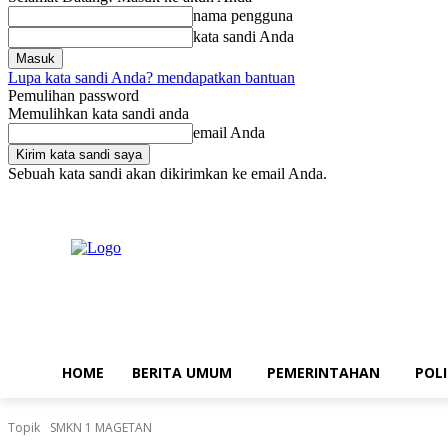
nama pengguna
kata sandi Anda
Lupa kata sandi Anda? mendapatkan bantuan
Pemulihan password
Memulihkan kata sandi anda
email Anda
Sebuah kata sandi akan dikirimkan ke email Anda.
Kamis, Agustus 6, 2026
Masuk / Bergabung
Home
Berita Umum
HOME
BERITA UMUM
PEMERINTAHAN
POLI
Topik
SMKN 1 MAGETAN