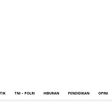
Pemerintahan
Politik
TNI – Polri
Hiburan
Pendidikan
Opini
TIK
TNI – POLRI
HIBURAN
PENDIDIKAN
OPINI