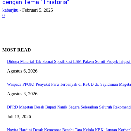
dengan Tema “Thistoria”
kabarjitu
-
Februari 5, 2025
0
MOST READ
Diduga Material Tak Sesuai Spesifikasi LSM Pakem Soroti Proyek Irigasi 
Agustus 6, 2026
Waspada PPOK! Penyakit Paru Terbanyak di RSUD dr. Sayidiman Magetan
Agustus 3, 2026
DPRD Magetan Desak Bupati Nanik Segera Selesaikan Seluruh Rekomen
Juli 13, 2026
Novita Hardini Desak Kemenpar Benahi Tata Kelola KEK: Jangan Korbank