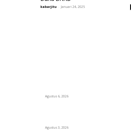
kabarjitu
-
Januari 24, 2025
EDITOR PICKS
Diduga Material Tak Sesuai Spesifikasi LSM
Pakem Soroti Proyek Irigasi Jejeruk Senilai Rp
Miliar
Agustus 6, 2026
Waspada PPOK! Penyakit Paru Terbanyak di
RSUD dr. Sayidiman Magetan, Perokok Jadi
Sasaran Utama
Agustus 3, 2026