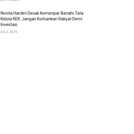
Novita Hardini Desak Kemenpar Benahi Tata
Kelola KEK: Jangan Korbankan Rakyat Demi
Investasi
Juli 2, 2026
OPULAR CATEGORY
erita Umum
375
ukrim
19
ndidikan
18
ilkada Magetan 2024
10
I - Polri
9
litik
8