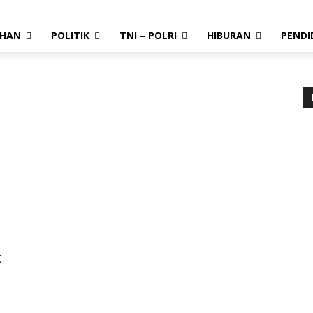
AHAN
POLITIK
TNI – POLRI
HIBURAN
PENDI
t