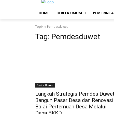
HOME
BERITA UMUM
PEMERINT
Topik
Pemdesduwet
Tag:
Pemdesduwet
Berita Umum
Langkah Strategis Pemdes Duwe
Bangun Pasar Desa dan Renovasi
Balai Pertemuan Desa Melalui
Dana BKKD