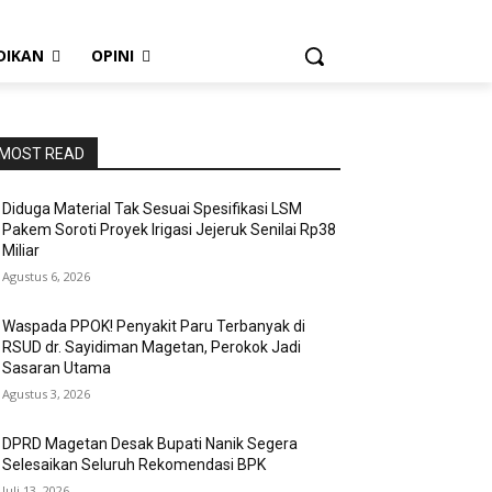
DIKAN
OPINI
MOST READ
Diduga Material Tak Sesuai Spesifikasi LSM
Pakem Soroti Proyek Irigasi Jejeruk Senilai Rp38
Miliar
Agustus 6, 2026
Waspada PPOK! Penyakit Paru Terbanyak di
RSUD dr. Sayidiman Magetan, Perokok Jadi
Sasaran Utama
Agustus 3, 2026
DPRD Magetan Desak Bupati Nanik Segera
Selesaikan Seluruh Rekomendasi BPK
Juli 13, 2026