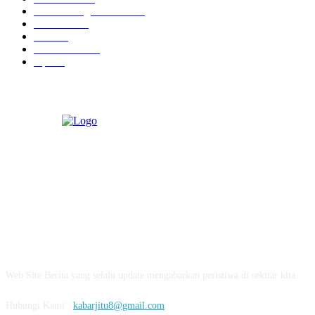
Pilkada Magetan 2024
10
TNI - Polri
9
Politik
8
Pemerintahan
5
Opini
3
ABOUT US
Web Site Berita yang selalu update mengabarkan peristiwa di sekitar kita.
Hubungi Kami :
kabarjitu8@gmail.com