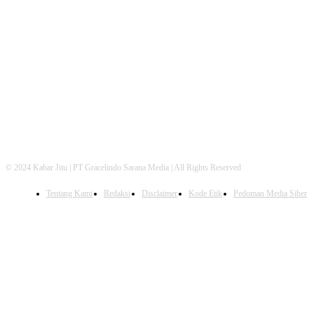
FOLLOW US
© 2024 Kabar Jitu | PT Gracelindo Sarana Media | All Rights Reserved
Tentang Kami
Redaksi
Disclaimer
Kode Etik
Pedoman Media Siber