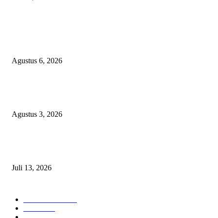
POPULAR POSTS
Diduga Material Tak Sesuai Spesifikasi LSM Pakem Soroti Proyek Irigasi
Jejeruk Senilai Rp38 Miliar
Agustus 6, 2026
Waspada PPOK! Penyakit Paru Terbanyak di RSUD dr. Sayidiman Mageta
Perokok Jadi Sasaran Utama
Agustus 3, 2026
DPRD Magetan Desak Bupati Nanik Segera Selesaikan Seluruh Rekomend
BPK
Juli 13, 2026
POPULAR CATEGORY
Berita Umum
375
Hukrim
19
Pendidikan
18