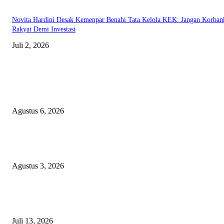
Novita Hardini Desak Kemenpar Benahi Tata Kelola KEK: Jangan Korban
Rakyat Demi Investasi
Juli 2, 2026
EDITOR PICKS
Diduga Material Tak Sesuai Spesifikasi LSM Pakem Soroti Proyek Irigasi
Jejeruk Senilai Rp38 Miliar
Agustus 6, 2026
Waspada PPOK! Penyakit Paru Terbanyak di RSUD dr. Sayidiman Mageta
Perokok Jadi Sasaran Utama
Agustus 3, 2026
DPRD Magetan Desak Bupati Nanik Segera Selesaikan Seluruh Rekomend
BPK
Juli 13, 2026