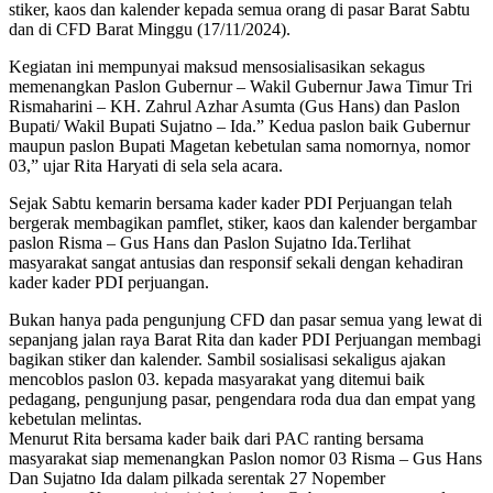
stiker, kaos dan kalender kepada semua orang di pasar Barat Sabtu
dan di CFD Barat Minggu (17/11/2024).
Kegiatan ini mempunyai maksud mensosialisasikan sekagus
memenangkan Paslon Gubernur – Wakil Gubernur Jawa Timur Tri
Rismaharini – KH. Zahrul Azhar Asumta (Gus Hans) dan Paslon
Bupati/ Wakil Bupati Sujatno – Ida.” Kedua paslon baik Gubernur
maupun paslon Bupati Magetan kebetulan sama nomornya, nomor
03,” ujar Rita Haryati di sela sela acara.
Sejak Sabtu kemarin bersama kader kader PDI Perjuangan telah
bergerak membagikan pamflet, stiker, kaos dan kalender bergambar
paslon Risma – Gus Hans dan Paslon Sujatno Ida.Terlihat
masyarakat sangat antusias dan responsif sekali dengan kehadiran
kader kader PDI perjuangan.
Bukan hanya pada pengunjung CFD dan pasar semua yang lewat di
sepanjang jalan raya Barat Rita dan kader PDI Perjuangan membagi
bagikan stiker dan kalender. Sambil sosialisasi sekaligus ajakan
mencoblos paslon 03. kepada masyarakat yang ditemui baik
pedagang, pengunjung pasar, pengendara roda dua dan empat yang
kebetulan melintas.
Menurut Rita bersama kader baik dari PAC ranting bersama
masyarakat siap memenangkan Paslon nomor 03 Risma – Gus Hans
Dan Sujatno Ida dalam pilkada serentak 27 Nopember