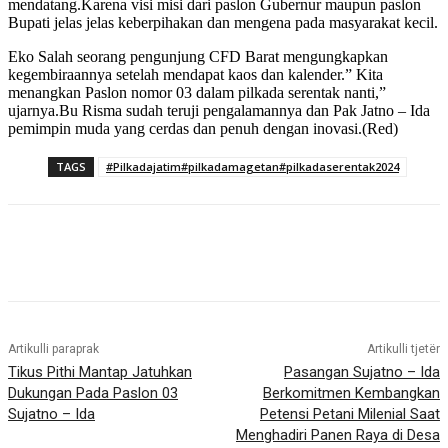
mendatang.Karena visi misi dari paslon Gubernur maupun paslon
Bupati jelas jelas keberpihakan dan mengena pada masyarakat kecil.
Eko Salah seorang pengunjung CFD Barat mengungkapkan
kegembiraannya setelah mendapat kaos dan kalender.” Kita
menangkan Paslon nomor 03 dalam pilkada serentak nanti,”
ujarnya.Bu Risma sudah teruji pengalamannya dan Pak Jatno – Ida
pemimpin muda yang cerdas dan penuh dengan inovasi.(Red)
TAGS
#Pilkadajatim#pilkadamagetan#pilkadaserentak2024
Artikulli paraprak
Artikulli tjetër
Tikus Pithi Mantap Jatuhkan
Pasangan Sujatno – Ida
Dukungan Pada Paslon 03
Berkomitmen Kembangkan
Sujatno – Ida
Petensi Petani Milenial Saat
Menghadiri Panen Raya di Desa