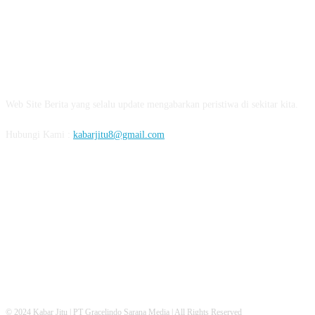
ABOUT US
Web Site Berita yang selalu update mengabarkan peristiwa di sekitar kita.
Hubungi Kami :
kabarjitu8@gmail.com
FOLLOW US
© 2024 Kabar Jitu | PT Gracelindo Sarana Media | All Rights Reserved