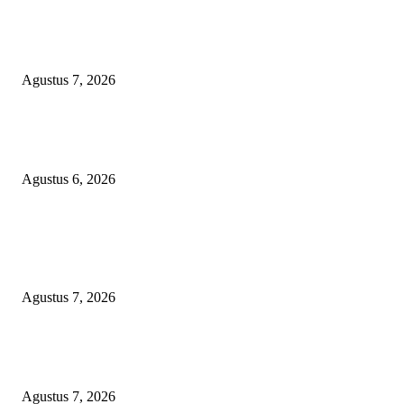
Agar Bermanfaat Nyata, DPRD Magetan Fraksi PDI-P Minta UNESA Buk
Jurusan Pertanian dan UMKM di Magetan
Agustus 7, 2026
Diduga Material Tak Sesuai Spesifikasi LSM Pakem Soroti Proyek Irigasi
Jejeruk Senilai Rp38 Miliar
Agustus 6, 2026
POPULAR POSTS
Kapolres Magetan Fasilitasi Dialog Peternak Ayam Petelur, Dorong Penye
Produk Lokal
Agustus 7, 2026
Agar Bermanfaat Nyata, DPRD Magetan Fraksi PDI-P Minta UNESA Buk
Jurusan Pertanian dan UMKM di Magetan
Agustus 7, 2026