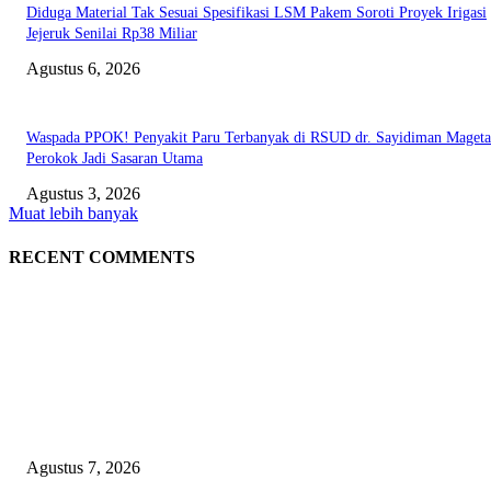
Diduga Material Tak Sesuai Spesifikasi LSM Pakem Soroti Proyek Irigasi
Jejeruk Senilai Rp38 Miliar
Agustus 6, 2026
Waspada PPOK! Penyakit Paru Terbanyak di RSUD dr. Sayidiman Mageta
Perokok Jadi Sasaran Utama
Agustus 3, 2026
Muat lebih banyak
RECENT COMMENTS
EDITOR PICKS
Kapolres Magetan Fasilitasi Dialog Peternak Ayam Petelur, Dorong Penye
Produk Lokal
Agustus 7, 2026