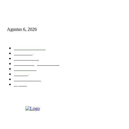
Diduga Material Tak Sesuai Spesifikasi LSM Pakem Soroti Proyek Irigasi
Jejeruk Senilai Rp38 Miliar
Agustus 6, 2026
POPULAR CATEGORY
Berita Umum
377
Hukrim
19
Pendidikan
18
Pilkada Magetan 2024
10
TNI - Polri
9
Politik
8
Pemerintahan
5
Opini
3