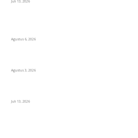
Juli 13, 2026
POPULAR POSTS
Diduga Material Tak Sesuai Spesifikasi LSM Pakem Soroti
Proyek Irigasi Jejeruk Senilai Rp38 Miliar
Agustus 6, 2026
Waspada PPOK! Penyakit Paru Terbanyak di RSUD dr.
Sayidiman Magetan, Perokok Jadi Sasaran Utama
Agustus 3, 2026
DPRD Magetan Desak Bupati Nanik Segera Selesaikan
Seluruh Rekomendasi BPK
Juli 13, 2026
POPULAR CATEGORY
Berita Umum
375
Hukrim
19