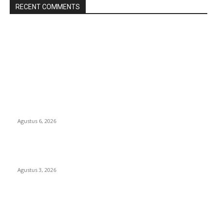
RECENT COMMENTS
EDITOR PICKS
Diduga Material Tak Sesuai Spesifikasi LSM Pakem Soroti
Proyek Irigasi Jejeruk Senilai Rp38 Miliar
Agustus 6, 2026
Waspada PPOK! Penyakit Paru Terbanyak di RSUD dr.
Sayidiman Magetan, Perokok Jadi Sasaran Utama
Agustus 3, 2026
DPRD Magetan Desak Bupati Nanik Segera Selesaikan
Seluruh Rekomendasi BPK