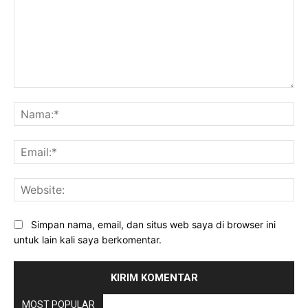
Komentar:
Na
Ema
Web
Simpan nama, email, dan situs web saya di browser ini
untuk lain kali saya berkomentar.
MOST POPULAR