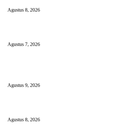
Agustus 8, 2026
Kapolres Magetan Fasilitasi Dialog Peternak Ayam Petelur, Dorong Penye
Produk Lokal
Agustus 7, 2026
POPULAR POSTS
Dugaan Material Tak Sesuai Spek, PT Roberto South Jaya Klarifikasi, L
Pakem Siap Verifikasi Langsung ke PPK dan Pelaksana Teknis
Agustus 9, 2026
Bangun SDM Berkualitas, BPRS Magetan Gelar Pelatihan Motivasi Berpres
dan Karakter
Agustus 8, 2026
Kapolres Magetan Fasilitasi Dialog Peternak Ayam Petelur, Dorong Penye