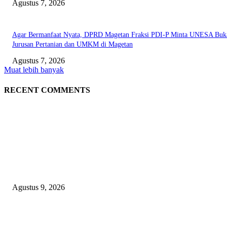
Agustus 7, 2026
Agar Bermanfaat Nyata, DPRD Magetan Fraksi PDI-P Minta UNESA Buk
Jurusan Pertanian dan UMKM di Magetan
Agustus 7, 2026
Muat lebih banyak
RECENT COMMENTS
EDITOR PICKS
Dugaan Material Tak Sesuai Spek, PT Roberto South Jaya Klarifikasi, L
Pakem Siap Verifikasi Langsung ke PPK dan Pelaksana Teknis
Agustus 9, 2026
Bangun SDM Berkualitas, BPRS Magetan Gelar Pelatihan Motivasi Berpres
dan Karakter