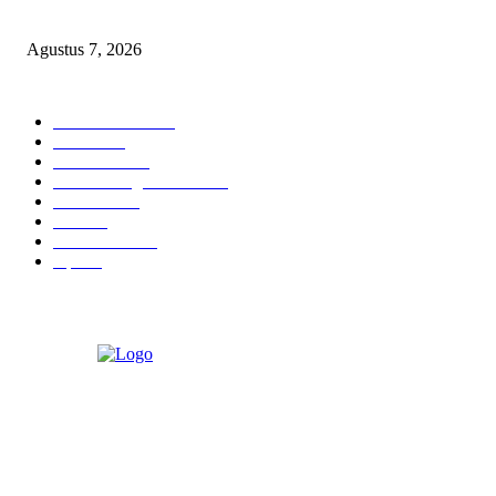
Produk Lokal
Agustus 7, 2026
POPULAR CATEGORY
Berita Umum
379
Hukrim
19
Pendidikan
18
Pilkada Magetan 2024
10
TNI - Polri
9
Politik
8
Pemerintahan
5
Opini
3