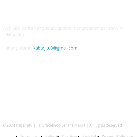
ABOUT US
Web Site Berita yang selalu update mengabarkan peristiwa di
sekitar kita.
Hubungi Kami :
kabarjitu8@gmail.com
FOLLOW US
© 2024 Kabar Jitu | PT Gracelindo Sarana Media | All Rights Reserved
Tentang Kami
Redaksi
Disclaimer
Kode Etik
Pedoman Media Siber