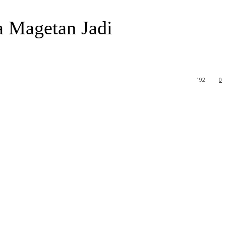
a Magetan Jadi
192
0