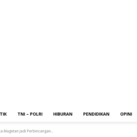
Pemerintahan
Politik
TNI – Polri
Hiburan
Pendidikan
Opini
TIK
TNI – POLRI
HIBURAN
PENDIDIKAN
OPINI
rta Magetan Jadi Perbincangan...