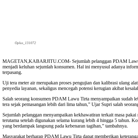
Oplus_131072
MAGETAN,KABARJITU.COM- Sejumlah pelanggan PDAM Lawu Tirta di 
menjadi keluhan sejumlah konsumen. Hal ini menyusul adanya informa
terpasang.
Uji tera meter air merupakan proses pengujian dan kalibrasi ulang a
penyedia layanan, sekaligus mencegah potensi kerugian akibat kesal
Salah seorang konsumen PDAM Lawu Tirta menyampaikan sudah lebih 
tera sejak pemasangan lebih dari lima tahun,” Ujar Supri salah seor
Sejumlah pelanggan menyampaikan kekhawatiran terkait masa pakai met
terutama setelah digunakan selama kurang lebih 4 hingga 5 tahun. Kon
yang berdampak langsung pada kebenaran tagihan,” tambahnya.
Masyarakat berharap PDAM Lawu Tirta dapat memberikan keterangan te