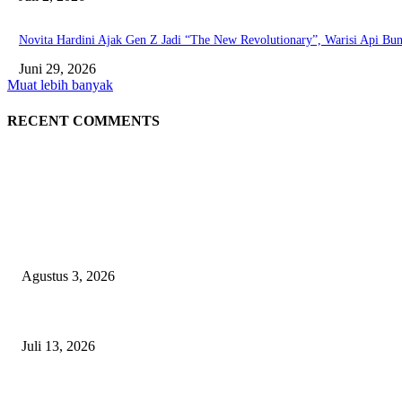
Novita Hardini Ajak Gen Z Jadi “The New Revolutionary”, Warisi Api Bu
Juni 29, 2026
Muat lebih banyak
RECENT COMMENTS
EDITOR PICKS
Waspada PPOK! Penyakit Paru Terbanyak di RSUD dr. Sayidiman Magetan
Agustus 3, 2026
DPRD Magetan Desak Bupati Nanik Segera Selesaikan Seluruh Rekomen
Juli 13, 2026
Novita Hardini Desak Kemenpar Benahi Tata Kelola KEK: Jangan Korbank