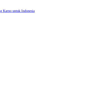
ng Karno untuk Indonesia
, Perokok Jadi Sasaran Utama
dasi BPK
an Rakyat Demi Investasi