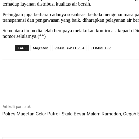
terhadap layanan distribusi kualitas air bersih.
Pelanggan juga berharap adanya sosialisasi berkala mengenai masa p
transparansi dan pengawasan yang baik, diharapkan pelayanan air ber
Sementara itu media telah berupaya melakukan konfirmasi kepada D
nomor selularnya.(**)
TAGS
Magetan
PDAMLAWUTIRTA
TERAMETER
Bagikan
Artikulli paraprak
Polres Magetan Gelar Patroli Skala Besar Malam Ramadan, Cegah Ba