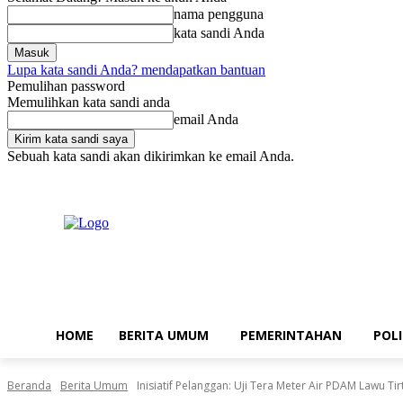
nama pengguna
kata sandi Anda
Lupa kata sandi Anda? mendapatkan bantuan
Pemulihan password
Memulihkan kata sandi anda
email Anda
Sebuah kata sandi akan dikirimkan ke email Anda.
Rabu, Agustus 5, 2026
Masuk / Bergabung
Home
Berita Umum
HOME
BERITA UMUM
PEMERINTAHAN
POLI
Beranda
Berita Umum
Inisiatif Pelanggan: Uji Tera Meter Air PDAM Lawu Ti