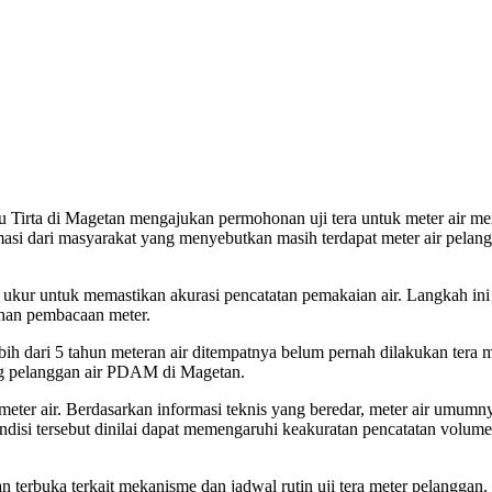
Magetan mengajukan permohonan uji tera untuk meter air mereka.
si dari masyarakat yang menyebutkan masih terdapat meter air pelangg
lat ukur untuk memastikan akurasi pencatatan pemakaian air. Langkah i
ahan pembacaan meter.
dari 5 tahun meteran air ditempatnya belum pernah dilakukan tera m
ang pelanggan air PDAM di Magetan.
er air. Berdasarkan informasi teknis yang beredar, meter air umumnya 
disi tersebut dinilai dapat memengaruhi keakuratan pencatatan volume a
rbuka terkait mekanisme dan jadwal rutin uji tera meter pelanggan. 