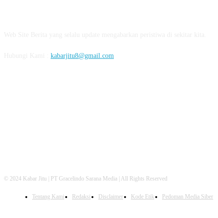
ABOUT US
Web Site Berita yang selalu update mengabarkan peristiwa di sekitar kita.
Hubungi Kami :
kabarjitu8@gmail.com
FOLLOW US
© 2024 Kabar Jitu | PT Gracelindo Sarana Media | All Rights Reserved
Tentang Kami
Redaksi
Disclaimer
Kode Etik
Pedoman Media Siber