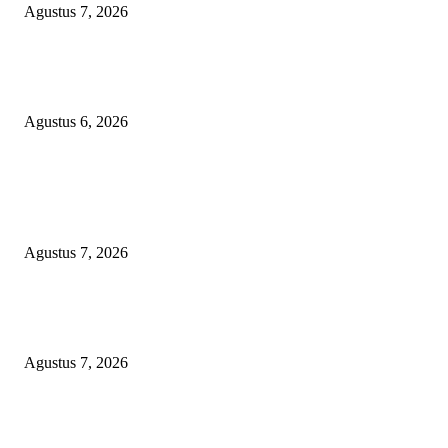
Agustus 7, 2026
Diduga Material Tak Sesuai Spesifikasi LSM Pakem Soroti Proyek Irigasi
Jejeruk Senilai Rp38 Miliar
Agustus 6, 2026
POPULAR POSTS
Kapolres Magetan Fasilitasi Dialog Peternak Ayam Petelur, Dorong Penye
Produk Lokal
Agustus 7, 2026
Agar Bermanfaat Nyata, DPRD Magetan Fraksi PDI-P Minta UNESA Buk
Jurusan Pertanian dan UMKM di Magetan
Agustus 7, 2026
Diduga Material Tak Sesuai Spesifikasi LSM Pakem Soroti Proyek Irigasi
Jejeruk Senilai Rp38 Miliar