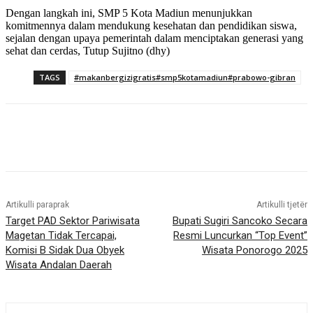
Dengan langkah ini, SMP 5 Kota Madiun menunjukkan
komitmennya dalam mendukung kesehatan dan pendidikan siswa,
sejalan dengan upaya pemerintah dalam menciptakan generasi yang
sehat dan cerdas, Tutup Sujitno (dhy)
TAGS
#makanbergizigratis#smp5kotamadiun#prabowo-gibran
Artikulli paraprak
Artikulli tjetër
Target PAD Sektor Pariwisata
Bupati Sugiri Sancoko Secara
Magetan Tidak Tercapai,
Resmi Luncurkan “Top Event”
Komisi B Sidak Dua Obyek
Wisata Ponorogo 2025
Wisata Andalan Daerah