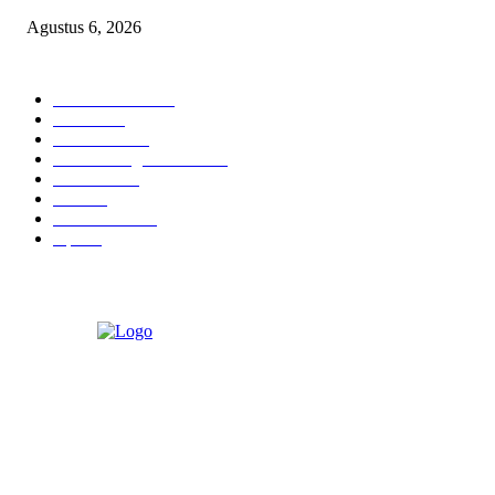
Agustus 6, 2026
POPULAR CATEGORY
Berita Umum
377
Hukrim
19
Pendidikan
18
Pilkada Magetan 2024
10
TNI - Polri
9
Politik
8
Pemerintahan
5
Opini
3