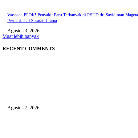
Waspada PPOK! Penyakit Paru Terbanyak di RSUD dr. Sayidiman Mageta
Perokok Jadi Sasaran Utama
Agustus 3, 2026
Muat lebih banyak
RECENT COMMENTS
EDITOR PICKS
Kapolres Magetan Fasilitasi Dialog Peternak Ayam Petelur, Dorong Penye
Produk Lokal
Agustus 7, 2026
Agar Bermanfaat Nyata, DPRD Magetan Fraksi PDI-P Minta UNESA Buk
Jurusan Pertanian dan UMKM di Magetan