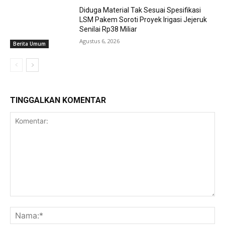
Diduga Material Tak Sesuai Spesifikasi
LSM Pakem Soroti Proyek Irigasi Jejeruk
Senilai Rp38 Miliar
Agustus 6, 2026
Berita Umum
TINGGALKAN KOMENTAR
Komentar:
Na