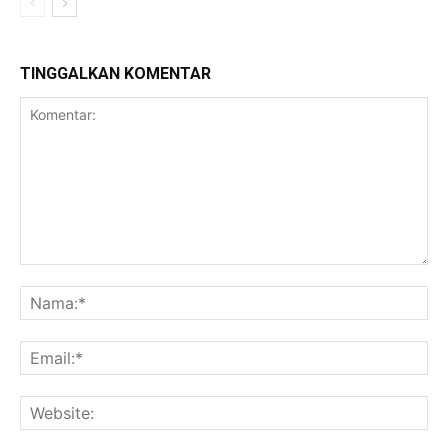
TINGGALKAN KOMENTAR
Komentar:
Na
Ema
Web