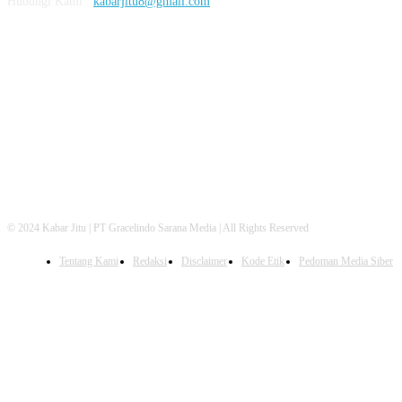
Hubungi Kami :
kabarjitu8@gmail.com
FOLLOW US
© 2024 Kabar Jitu | PT Gracelindo Sarana Media | All Rights Reserved
Tentang Kami
Redaksi
Disclaimer
Kode Etik
Pedoman Media Siber