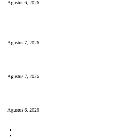
Agustus 6, 2026
POPULAR POSTS
Kapolres Magetan Fasilitasi Dialog Peternak Ayam Petelur, Dorong Penye
Produk Lokal
Agustus 7, 2026
Agar Bermanfaat Nyata, DPRD Magetan Fraksi PDI-P Minta UNESA Buk
Jurusan Pertanian dan UMKM di Magetan
Agustus 7, 2026
Diduga Material Tak Sesuai Spesifikasi LSM Pakem Soroti Proyek Irigasi
Jejeruk Senilai Rp38 Miliar
Agustus 6, 2026
POPULAR CATEGORY
Berita Umum
377
Hukrim
19