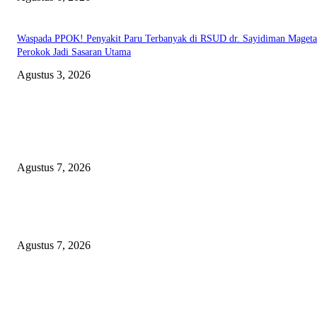
Waspada PPOK! Penyakit Paru Terbanyak di RSUD dr. Sayidiman Mageta
Perokok Jadi Sasaran Utama
Agustus 3, 2026
EDITOR PICKS
Kapolres Magetan Fasilitasi Dialog Peternak Ayam Petelur, Dorong Penye
Produk Lokal
Agustus 7, 2026
Agar Bermanfaat Nyata, DPRD Magetan Fraksi PDI-P Minta UNESA Buk
Jurusan Pertanian dan UMKM di Magetan
Agustus 7, 2026
Diduga Material Tak Sesuai Spesifikasi LSM Pakem Soroti Proyek Irigasi
Jejeruk Senilai Rp38 Miliar