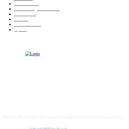
Pendidikan
18
Pilkada Magetan 2024
10
TNI - Polri
9
Politik
8
Pemerintahan
5
Opini
3
ABOUT US
Web Site Berita yang selalu update mengabarkan peristiwa di sekitar kita.