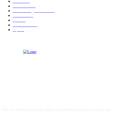
Hukrim
19
Pendidikan
18
Pilkada Magetan 2024
10
TNI - Polri
9
Politik
8
Pemerintahan
5
Opini
3
ABOUT US
Web Site Berita yang selalu update mengabarkan peristiwa di sekitar kita.