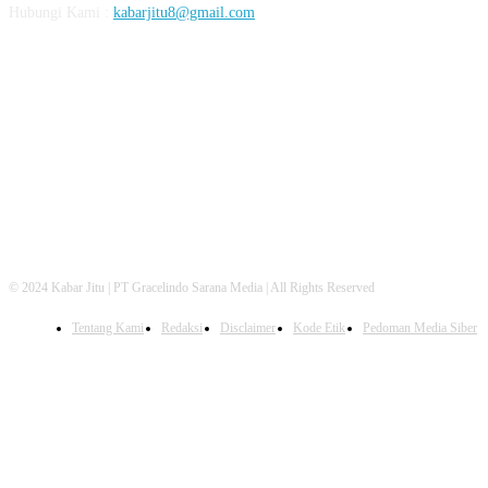
Hubungi Kami :
kabarjitu8@gmail.com
FOLLOW US
© 2024 Kabar Jitu | PT Gracelindo Sarana Media | All Rights Reserved
Tentang Kami
Redaksi
Disclaimer
Kode Etik
Pedoman Media Siber