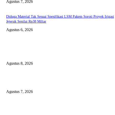
Agustus 7, 2026
Diduga Material Tak Sesuai Spesifikasi LSM Pakem Soroti Proyek Irigasi
Jejeruk Senilai Rp38 Miliar
Agustus 6, 2026
EDITOR PICKS
Bangun SDM Berkualitas, BPRS Magetan Gelar Pelatihan Motivasi Berpres
dan Karakter
Agustus 8, 2026
Kapolres Magetan Fasilitasi Dialog Peternak Ayam Petelur, Dorong Penye
Produk Lokal
Agustus 7, 2026
Agar Bermanfaat Nyata, DPRD Magetan Fraksi PDI-P Minta UNESA Buk
Jurusan Pertanian dan UMKM di Magetan