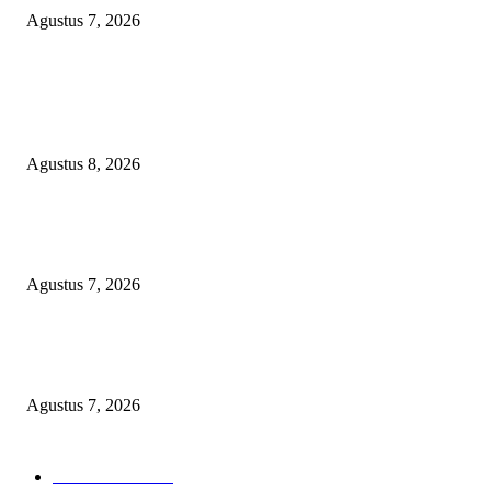
Agustus 7, 2026
POPULAR POSTS
Bangun SDM Berkualitas, BPRS Magetan Gelar Pelatihan Motivasi Berpres
dan Karakter
Agustus 8, 2026
Kapolres Magetan Fasilitasi Dialog Peternak Ayam Petelur, Dorong Penye
Produk Lokal
Agustus 7, 2026
Agar Bermanfaat Nyata, DPRD Magetan Fraksi PDI-P Minta UNESA Buk
Jurusan Pertanian dan UMKM di Magetan
Agustus 7, 2026
POPULAR CATEGORY
Berita Umum
378