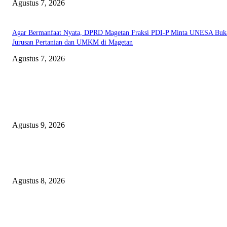
Agustus 7, 2026
Agar Bermanfaat Nyata, DPRD Magetan Fraksi PDI-P Minta UNESA Buk
Jurusan Pertanian dan UMKM di Magetan
Agustus 7, 2026
EDITOR PICKS
Dugaan Material Tak Sesuai Spek, PT Roberto South Jaya Klarifikasi, L
Pakem Siap Verifikasi Langsung ke PPK dan Pelaksana Teknis
Agustus 9, 2026
Bangun SDM Berkualitas, BPRS Magetan Gelar Pelatihan Motivasi Berpres
dan Karakter
Agustus 8, 2026
Kapolres Magetan Fasilitasi Dialog Peternak Ayam Petelur, Dorong Penye
Produk Lokal