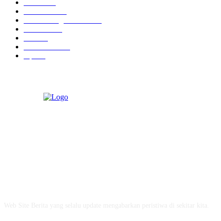
Hukrim
19
Pendidikan
18
Pilkada Magetan 2024
10
TNI - Polri
9
Politik
8
Pemerintahan
5
Opini
3
ABOUT US
Web Site Berita yang selalu update mengabarkan peristiwa di sekitar kita.