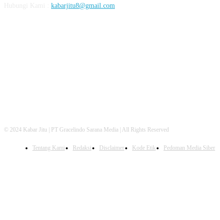
Hubungi Kami :
kabarjitu8@gmail.com
FOLLOW US
© 2024 Kabar Jitu | PT Gracelindo Sarana Media | All Rights Reserved
Tentang Kami
Redaksi
Disclaimer
Kode Etik
Pedoman Media Siber