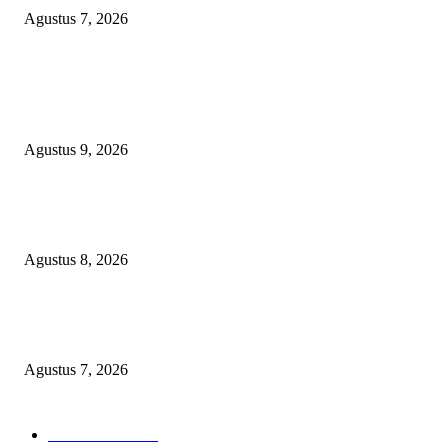
Agustus 7, 2026
POPULAR POSTS
Dugaan Material Tak Sesuai Spek, PT Roberto South Jaya Klarifikasi, L
Pakem Siap Verifikasi Langsung ke PPK dan Pelaksana Teknis
Agustus 9, 2026
Bangun SDM Berkualitas, BPRS Magetan Gelar Pelatihan Motivasi Berpres
dan Karakter
Agustus 8, 2026
Kapolres Magetan Fasilitasi Dialog Peternak Ayam Petelur, Dorong Penye
Produk Lokal
Agustus 7, 2026
POPULAR CATEGORY
Berita Umum
379