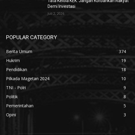
Tata Kelola KEK: Jangan Korbankan Rakyat
Demi Investasi
Juli 2, 2026
POPULAR CATEGORY
Berita Umum
374
Hukrim
19
Pendidikan
18
Pilkada Magetan 2024
10
TNI - Polri
9
Politik
8
Pemerintahan
5
Opini
3