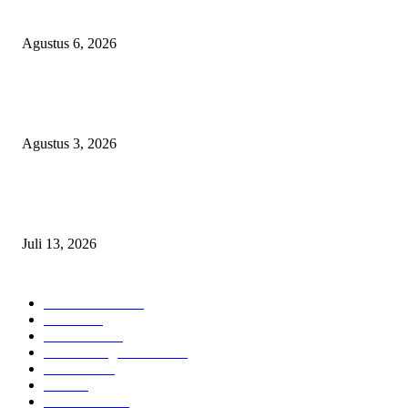
Jejeruk Senilai Rp38 Miliar
Agustus 6, 2026
Waspada PPOK! Penyakit Paru Terbanyak di RSUD dr. Sayidiman Mageta
Perokok Jadi Sasaran Utama
Agustus 3, 2026
DPRD Magetan Desak Bupati Nanik Segera Selesaikan Seluruh Rekomend
BPK
Juli 13, 2026
POPULAR CATEGORY
Berita Umum
375
Hukrim
19
Pendidikan
18
Pilkada Magetan 2024
10
TNI - Polri
9
Politik
8
Pemerintahan
5