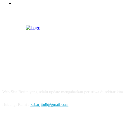
Opini
3
ABOUT US
Web Site Berita yang selalu update mengabarkan peristiwa di sekitar kita.
Hubungi Kami :
kabarjitu8@gmail.com
FOLLOW US