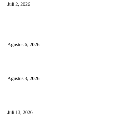
Juli 2, 2026
EDITOR PICKS
Diduga Material Tak Sesuai Spesifikasi LSM Pakem Soroti Proyek Irigasi
Jejeruk Senilai Rp38 Miliar
Agustus 6, 2026
Waspada PPOK! Penyakit Paru Terbanyak di RSUD dr. Sayidiman Mageta
Perokok Jadi Sasaran Utama
Agustus 3, 2026
DPRD Magetan Desak Bupati Nanik Segera Selesaikan Seluruh Rekomend
BPK
Juli 13, 2026
POPULAR POSTS
Diduga Material Tak Sesuai Spesifikasi LSM Pakem Soroti Proyek Irigasi