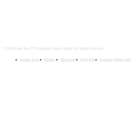
© 2024 Kabar Jitu | PT Gracelindo Sarana Media | All Rights Reserved
Tentang Kami
Redaksi
Disclaimer
Kode Etik
Pedoman Media Siber