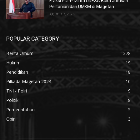
Fraksi PDI-P Minta UNESA Buka Jurusan
Pertanian dan UMKM di Magetan
Agustus 7, 2026
POPULAR CATEGORY
Berita Umum
378
Hukrim
19
Pendidikan
18
Pilkada Magetan 2024
10
TNI - Polri
9
Politik
8
Pemerintahan
5
Opini
3